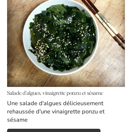
A
T
E
P
I
N
T
E
Salade d’algues, vinaigrette ponzu et sésame
R
Une salade d'algues délicieusement
rehaussée d'une vinaigrette ponzu et
E
sésame
S