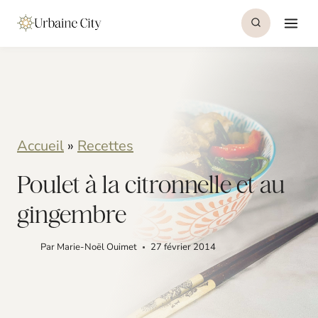
S
S
k
k
i
i
p
p
t
t
o
o
Accueil
»
Recettes
R
c
Poulet à la citronnelle et au
e
o
gingembre
c
n
i
t
Par
Marie-Noël Ouimet
27 février 2014
p
e
e
n