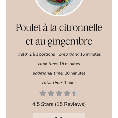
R
E
A
Poulet à la citronnelle
T
et au gingembre
E
yield:
2 à 3 portions
prep time:
15 minutes
P
cook time:
15 minutes
I
additional time:
30 minutes
N
total time:
1 hour
T
E
4.5 Stars
(
15 Reviews
)
R
PRINT