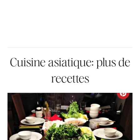
Cuisine asiatique: plus de
recettes
C
R
E
A