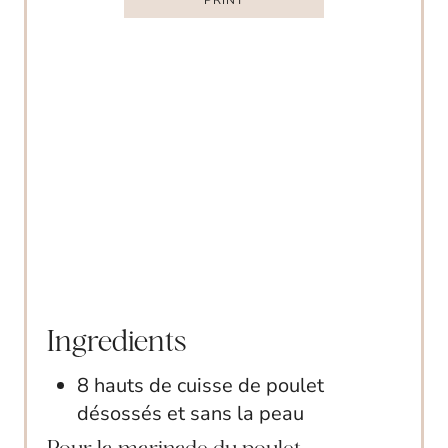
E
S
T
P
I
N
Ingredients
8 hauts de cuisse de poulet
désossés et sans la peau
Pour la marinade du poulet