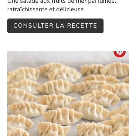
Une salade aux fruits de mer parfumée,
rafraîchissante et délicieuse
CONSULTER LA RECETTE
C
R
E
A
T
E
P