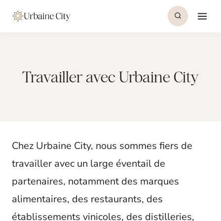
S
k
i
p
Travailler avec Urbaine City
t
o
c
o
Chez Urbaine City, nous sommes fiers de
n
travailler avec un large éventail de
t
partenaires, notamment des marques
e
alimentaires, des restaurants, des
n
établissements vinicoles, des distilleries,