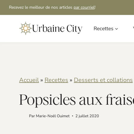
S
S
Recevez le meilleur de nos articles
par courriel
!
k
k
i
i
Recettes
p
p
t
t
o
o
R
c
Accueil
»
Recettes
»
Desserts et collations
e
o
Popsicles aux frais
c
n
i
t
Par
Marie-Noël Ouimet
2 juillet 2020
p
e
e
n