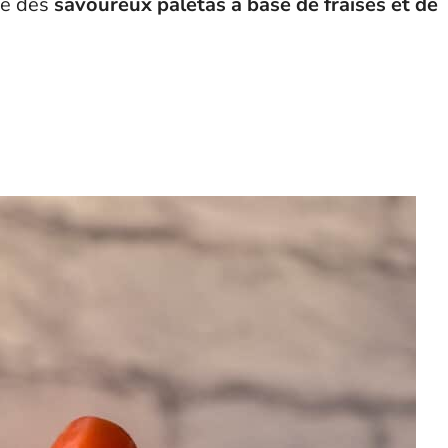
ire des
savoureux paletas à base de
fraises et de