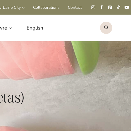
rbaine City
Collaborations
Contact
ivre
English
etas)