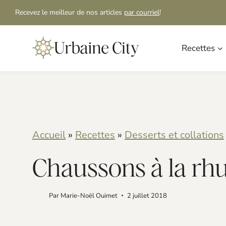
S
S
Recevez le meilleur de nos articles
par courriel
!
k
k
i
i
Recettes
p
p
t
t
o
o
R
c
Accueil
»
Recettes
»
Desserts et collations
e
o
Chaussons à la rh
c
n
i
t
Par
Marie-Noël Ouimet
2 juillet 2018
p
e
e
n