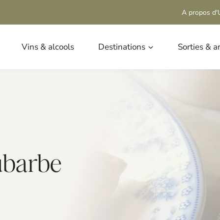
A propos d'U
Vins & alcools
Destinations
Sorties & a
ubarbe