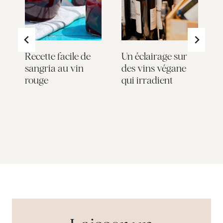
Recette facile de
Un éclairage sur
A
sangria au vin
des vins végane
rouge
qui irradient
R
D
L
c