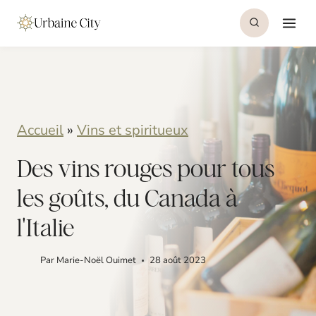
S
k
i
p
t
Accueil
»
Vins et spiritueux
o
Des vins rouges pour tous
c
o
les goûts, du Canada à
n
l'Italie
t
Par
Marie-Noël Ouimet
28 août 2023
e
n