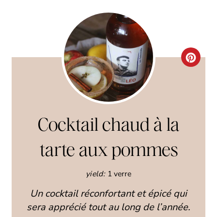
C
R
E
A
Cocktail chaud à la
T
tarte aux pommes
E
yield:
1 verre
P
Un cocktail réconfortant et épicé qui
I
sera apprécié tout au long de l’année.
N