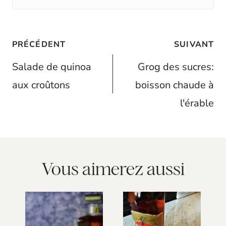
Navigation
PRÉCÉDENT
SUIVANT
de
Salade de quinoa
Grog des sucres:
l’article
aux croûtons
boisson chaude à
l'érable
Vous aimerez aussi