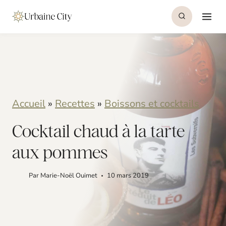
S
S
k
k
i
i
p
p
t
t
o
o
Accueil
»
Recettes
»
Boissons et cocktails
R
c
Cocktail chaud à la tarte
e
o
aux pommes
c
n
i
t
Par
Marie-Noël Ouimet
10 mars 2019
p
e
e
n