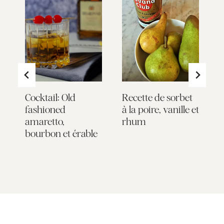
Cocktail: Old
Recette de sorbet
C
fashioned
à la poire, vanille et
j
amaretto,
rhum
r
bourbon et érable
c
g