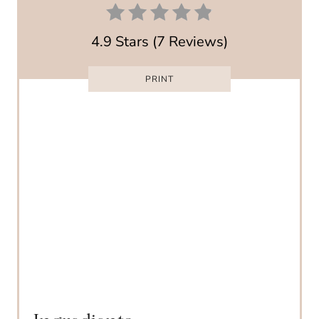
T
4.9 Stars
(
7 Reviews
)
E
R
PRINT
E
S
T
P
I
N