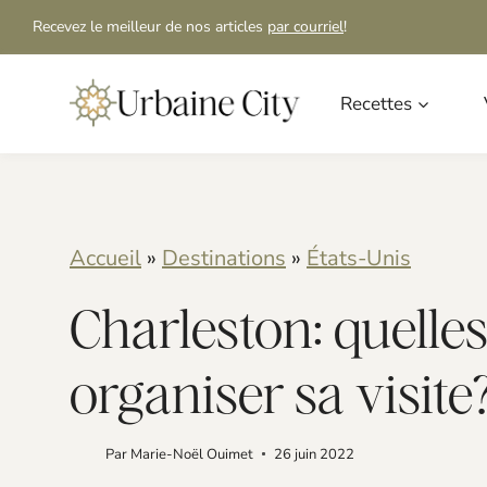
S
Recevez le meilleur de nos articles
par courriel
!
k
i
Recettes
p
t
o
Accueil
»
Destinations
»
États-Unis
c
o
Charleston: quelle
n
organiser sa visite
t
e
Par
Marie-Noël Ouimet
26 juin 2022
n