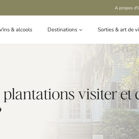
A propos d'U
Vins & alcools
Destinations
Sorties & art de v
s plantations visiter 
?