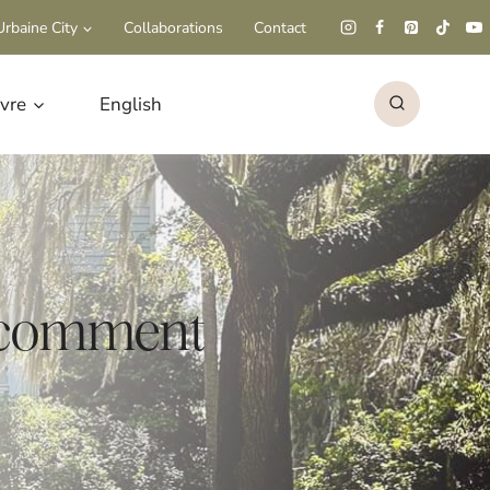
rbaine City
Collaborations
Contact
ivre
English
et comment