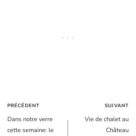
Navigation
PRÉCÉDENT
SUIVANT
de
Dans notre verre
Vie de chalet au
l’article
cette semaine: le
Château