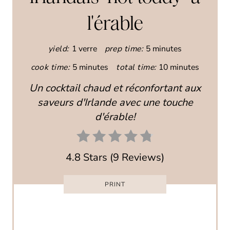
E
l'érable
P
I
yield:
1 verre
prep time:
5 minutes
N
cook time:
5 minutes
total time:
10 minutes
T
Un cocktail chaud et réconfortant aux
saveurs d'Irlande avec une touche
E
d'érable!
R
E
4.8 Stars
(
9 Reviews
)
S
PRINT
T
P