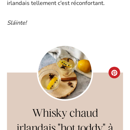
irlandais tellement c'est réconfortant.
Sláinte!
C
R
E
A
Whisky chaud
T
irlandais "hot toddy" à