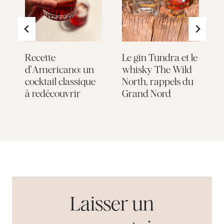
n
Recette
Le gin Tundra et le
S
d'Americano: un
whisky The Wild
l
cocktail classique
North, rappels du
p
à redécouvrir
Grand Nord
a
Laisser un