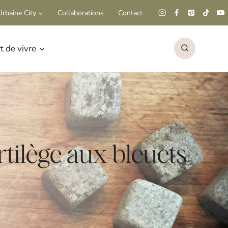
rbaine City
Collaborations
Contact
rt de vivre
ortilège aux bleuets