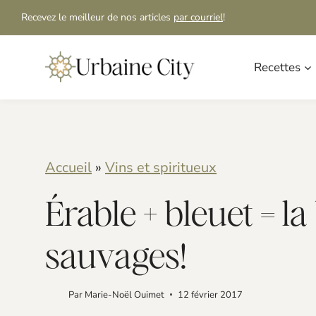
S
Recevez le meilleur de nos articles
par courriel
!
k
i
Recettes
p
t
o
Accueil
»
Vins et spiritueux
c
o
Érable + bleuet = la
n
sauvages!
t
e
Par
Marie-Noël Ouimet
12 février 2017
n