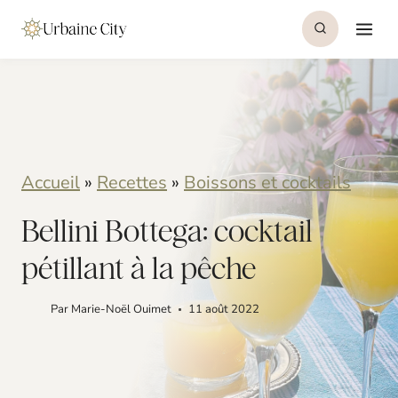
S
S
k
k
i
i
p
p
t
t
o
o
Accueil
»
Recettes
»
Boissons et cocktails
R
c
Bellini Bottega: cocktail
e
o
pétillant à la pêche
c
n
i
t
Par
Marie-Noël Ouimet
11 août 2022
p
e
e
n