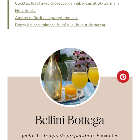
Cocktail festif avec prosecco, canneberges et St-Germain
Holy Spritz
Amaretto Spritz au pamplemousse
Boozy brunch: mimosa fruité à la liqueur de sureau
C
R
E
A
Bellini Bottega
T
yield:
1
temps de préparation:
5 minutes