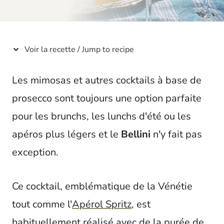
t
Voir la recette / Jump to recipe
Les mimosas et autres cocktails à base de
prosecco sont toujours une option parfaite
pour les brunchs, les lunchs d'été ou les
apéros plus légers et le
Bellini
n'y fait pas
exception.
Ce cocktail, emblématique de la Vénétie
tout comme l'
Apérol Spritz
, est
habituellement réalisé avec de la purée de