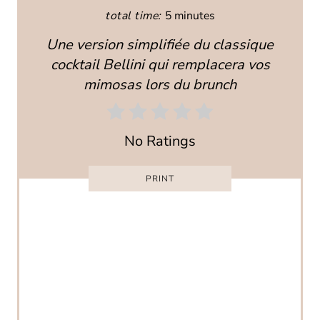
E
total time:
5 minutes
P
Une version simplifiée du classique
I
cocktail Bellini qui remplacera vos
mimosas lors du brunch
N
T
No Ratings
E
R
PRINT
E
S
T
P
I