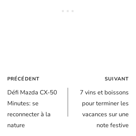
Navigation
PRÉCÉDENT
SUIVANT
de
Défi Mazda CX-50
7 vins et boissons
l’article
Minutes: se
pour terminer les
reconnecter à la
vacances sur une
nature
note festive