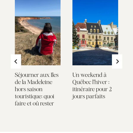
s
Séjourner aux Iles
Un weekend à
6
de la Madeleine
Québec l’hiver :
i
hors saison
itinéraire pour 2
l
touristique: quoi
jours parfaits
s
faire et où rester