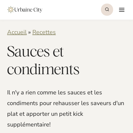
S
k
i
Accueil
»
Recettes
p
Sauces et
t
o
condiments
c
o
n
Il n'y a rien comme les sauces et les
t
condiments pour rehausser les saveurs d'un
e
plat et apporter un petit kick
n
supplémentaire!