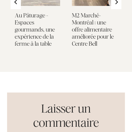
Au Pâturage -
M2 Marché-
S
Espaces
Montréal : une
a
-
gourmands, une
offre alimentaire
m
expérience de la
améliorée pour le
ferme à la table
Centre Bell
Laisser un
commentaire