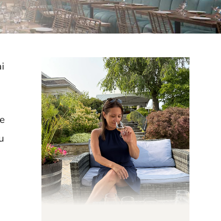
ai
ne
u