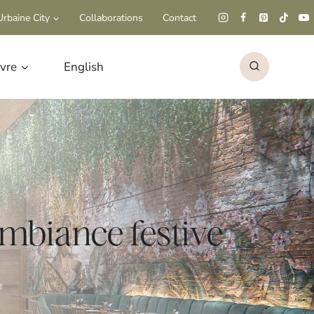
rbaine City
Collaborations
Contact
ivre
English
ambiance festive