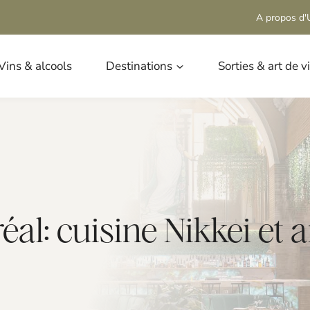
A propos d'U
Vins & alcools
Destinations
Sorties & art de v
al: cuisine Nikkei et 