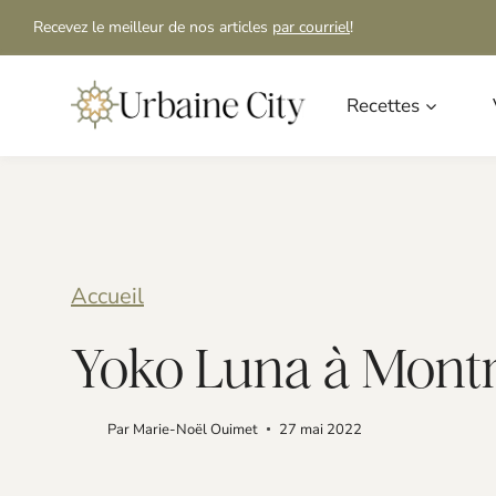
S
Recevez le meilleur de nos articles
par courriel
!
k
i
Recettes
p
t
o
c
Accueil
o
Yoko Luna à Montré
n
t
Par
Marie-Noël Ouimet
27 mai 2022
e
n