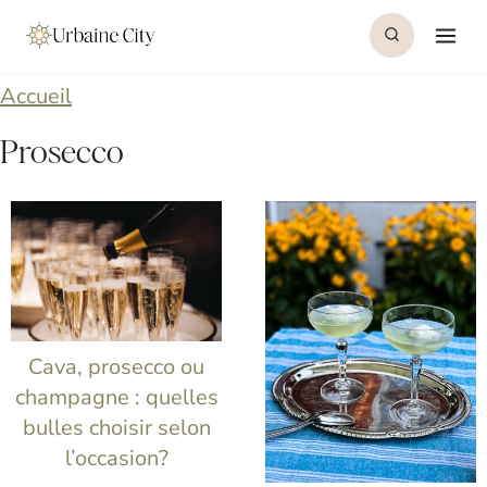
S
k
i
Accueil
p
Prosecco
t
o
c
o
n
Cava, prosecco ou
t
champagne : quelles
e
bulles choisir selon
n
l’occasion?