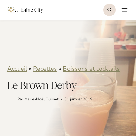
S
S
k
k
i
i
p
p
t
t
o
o
Accueil
»
Recettes
»
Boissons et cocktails
R
c
e
o
Le Brown Derby
c
n
Par
Marie-Noël Ouimet
31 janvier 2019
i
t
p
e
e
n