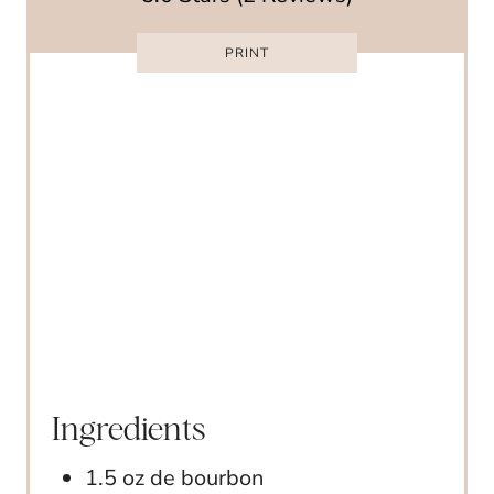
S
T
PRINT
P
I
N
Ingredients
1.5 oz de bourbon