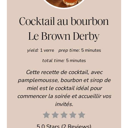
E
A
Cocktail au bourbon
T
Le Brown Derby
E
yield:
1 verre
prep time:
5 minutes
P
total time:
5 minutes
I
Cette recette de cocktail, avec
N
pamplemousse, bourbon et sirop de
T
miel est le cocktail idéal pour
commencer la soirée et accueillir vos
E
invités.
R
E
5.0 Stars
(
2 Reviews
)