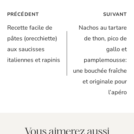
Navigation
PRÉCÉDENT
SUIVANT
de
Recette facile de
Nachos au tartare
l’article
pâtes (orecchiette)
de thon, pico de
aux saucisses
gallo et
italiennes et rapinis
pamplemousse:
une bouchée fraîche
et originale pour
l’apéro
Vous aimerez aussi