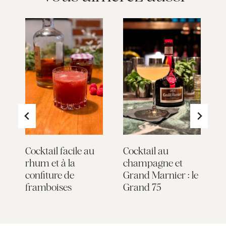
Cocktail facile au
Cocktail au
B
e
rhum et à la
champagne et
c
l
confiture de
Grand Marnier : le
l
framboises
Grand 75
l