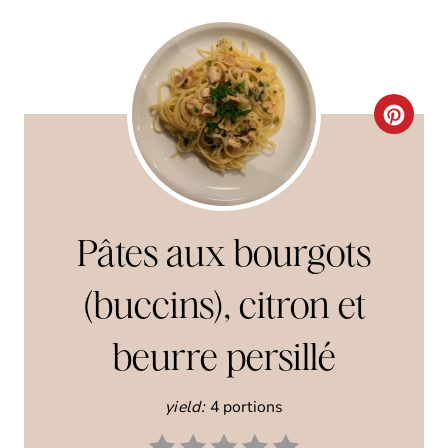
C
R
E
A
Pâtes aux bourgots
T
(buccins), citron et
E
beurre persillé
P
I
yield:
4 portions
N