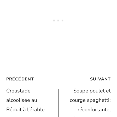
Navigation
PRÉCÉDENT
SUIVANT
de
Croustade
Soupe poulet et
l’article
alcoolisée au
courge spaghetti:
Réduit à l’érable
réconfortante,