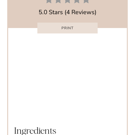
T
5.0 Stars
(
4 Reviews
)
E
PRINT
R
E
S
T
P
I
N
Ingredients