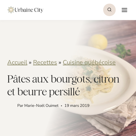
S
S
k
k
i
i
p
p
t
t
o
o
Accueil
»
Recettes
»
Cuisine québécoise
R
c
Pâtes aux bourgots, citron
e
o
et beurre persillé
c
n
i
t
Par
Marie-Noël Ouimet
19 mars 2019
p
e
e
n