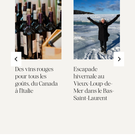
er
Des vins rouges
Escapade
L
pour tous les
hivernale au
é
e
goûts, du Canada
Vieux-Loup-de-
a
à l'Italie
Mer dans le Bas-
s
Saint-Laurent