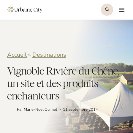
S
k
i
p
t
Accueil
»
Destinations
o
Vignoble Rivière du Chêne,
c
o
un site et des produits
n
enchanteurs
t
Par
Marie-Noël Ouimet
11 septembre 2014
e
n