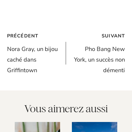
Navigation
PRÉCÉDENT
SUIVANT
de
Nora Gray, un bijou
Pho Bang New
l’article
caché dans
York, un succès non
Griffintown
démenti
Vous aimerez aussi