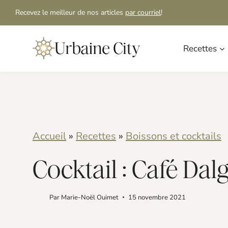
S
S
Recevez le meilleur de nos articles
par courriel
!
k
k
i
i
Recettes
p
p
t
t
o
o
R
c
Accueil
»
Recettes
»
Boissons et cocktails
e
o
Cocktail : Café Dal
c
n
i
t
Par
Marie-Noël Ouimet
15 novembre 2021
p
e
e
n