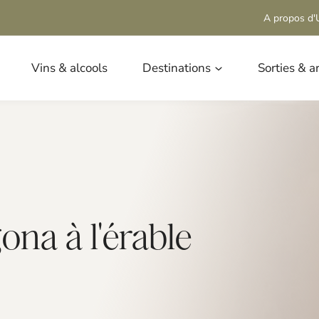
A propos d'U
Vins & alcools
Destinations
Sorties & a
gona à l'érable