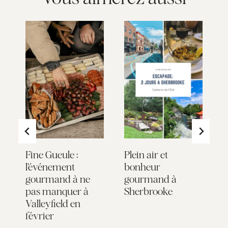
 :
Fine Gueule :
Plein air et
O
l’événement
bonheur
l
gourmand à ne
gourmand à
d
pas manquer à
Sherbrooke
Valleyfield en
février