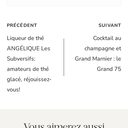
Navigation
PRÉCÉDENT
SUIVANT
de
Liqueur de thé
Cocktail au
l’article
ANGÉLIQUE Les
champagne et
Subversifs:
Grand Marnier : le
amateurs de thé
Grand 75
glacé, réjouissez-
vous!
Vous aimerez aussi