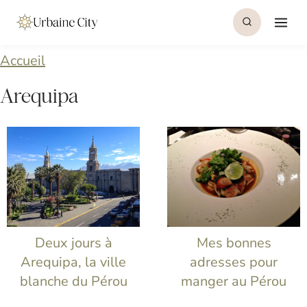
S
k
i
Accueil
p
Arequipa
t
o
c
o
n
t
Deux jours à
Mes bonnes
e
Arequipa, la ville
adresses pour
blanche du Pérou
manger au Pérou
n