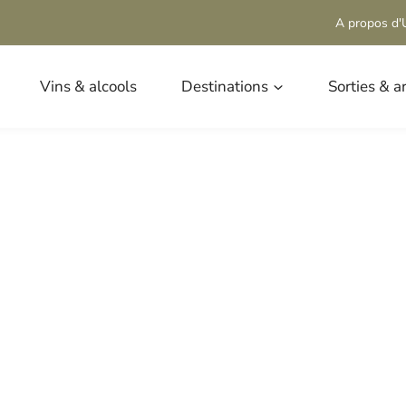
A propos d'U
Vins & alcools
Destinations
Sorties & a