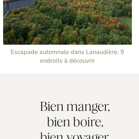
t
Escapade automnale dans Lanaudière: 9
endroits à découvrir
Bien manger,
bien boire,
bien voyager.